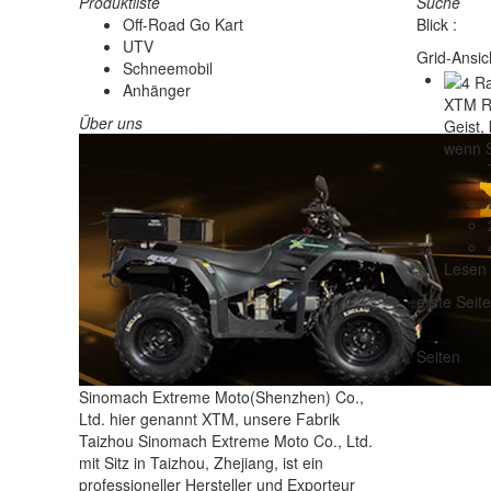
Produktliste
Suche
Off-Road Go Kart
Blick :
UTV
Grid-Ansic
Schneemobil
Anhänger
XTM Ra
Über uns
Geist,
wenn S
Lesen 
erste Seite
1
Seiten
Sinomach Extreme Moto(Shenzhen) Co.,
Ltd. hier genannt XTM, unsere Fabrik
Taizhou Sinomach Extreme Moto Co., Ltd.
mit Sitz in Taizhou, Zhejiang, ist ein
professioneller Hersteller und Exporteur