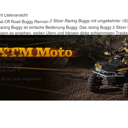
ht
Listenansicht
2 Sitzer Racing Buggy mit umgekehrter 15
cing Buggy ist einfache Bedienung Buggy. Das racing Buggy 2 Sitzer 
 kann es angehen, steilen Ufern und hängen dicke schlammigen Tracks!
ie Steuerelemente Einfachheit mit Stop definieren / go Zeitprüfungen 
Tags :
Racing Buggy
2-Sitzer Buggy
4-Rad-Buggy
Sie mehr
letzte Seite
Insgesamt