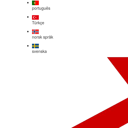
português
Türkçe
norsk språk
svenska