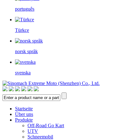
português
Türkçe
norsk språk
svenska
Startseite
Über uns
Produkte
Off-Road Go Kart
UTV
Schneemobil