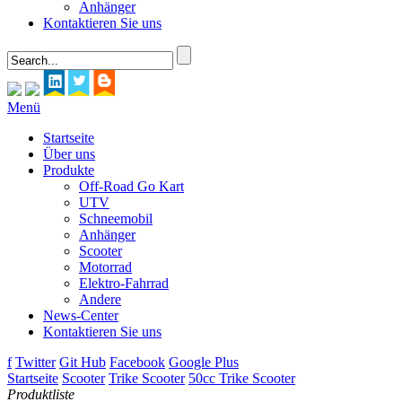
Anhänger
Kontaktieren Sie uns
Menü
Startseite
Über uns
Produkte
Off-Road Go Kart
UTV
Schneemobil
Anhänger
Scooter
Motorrad
Elektro-Fahrrad
Andere
News-Center
Kontaktieren Sie uns
f
Twitter
Git Hub
Facebook
Google Plus
Startseite
Scooter
Trike Scooter
50cc Trike Scooter
Produktliste