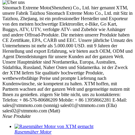
Sinomach Extreme Moto(Shenzhen) Co., Ltd. hier genannt XTM,
unsere Fabrik Taizhou Sinomach Extreme Moto Co., Ltd. mit Sitz in
Taizhou, Zhejiang, ist ein professioneller Hersteller und Exporteur
von den meisten hochwertige Elektroroller, e-Bike, Go Kart,
Buggys, ATV, UTV, verfolgte ATV- und Zubehör wie Anhänger
und andere Offroad-Produkte. Die meisten unserer Produkte haben
CE Zertifikate, EPA, CARB und EEC. Unsere jährliche Umsatz des
Unternehmens ist mehr als 5.000.000 USD. mit 9 Jahren der
Herstellung und export Erfahrung, wir bieten auch OEM, ODM und
Agent Dienstleistungen für unsere Kunden auf der ganzen Welt.
Unsere Hauptmärkte sind Nordamerika, Europa, Australien,
Südafrika, Russland, Naher Osten und Südamerika. ist der Zweck
der XTM liefern Sie qualitativ hochwertige Produkte,
wettbewerbsfähige Preise und prompte Lieferung nach
Kundenwünsche, sie kompetent zu halten. XTM hoffen, mit
Partnern wachsen auf der ganzen Welt und gegenseitige nutzen mit
Ihnen zu genießen. zögern Sie bitte nicht, uns zu kontaktieren:
Telefon: + 86-576-80686209 Mobile: + 86 13958662281 E-Mail:
sales@xtmmoto.com (sonnig) sales01@xtmmoto.com (Ella)
sales02@xtmmoto.com (Matt)
Neue Produkte
Rasenmäher Motor