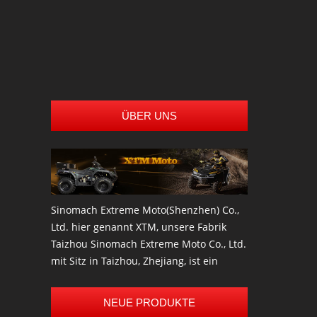
Schnee-Trailer
alle
Anhänger
ÜBER UNS
Sinomach Extreme Moto(Shenzhen) Co.,
Ltd. hier genannt XTM, unsere Fabrik
Taizhou Sinomach Extreme Moto Co., Ltd.
mit Sitz in Taizhou, Zhejiang, ist ein
professioneller Hersteller und Exporteur
von den meisten hochwertige
NEUE PRODUKTE
Elektroroller, e-Bike, Go Kart, Buggys, ATV,