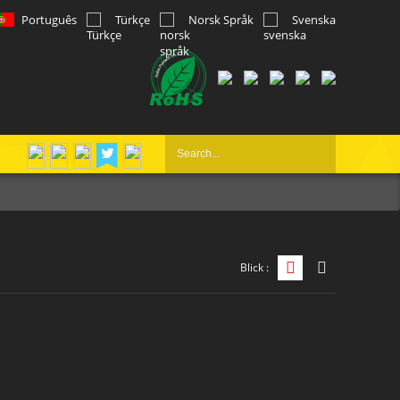
Português
Türkçe
Norsk Språk
Svenska
Blick :
Grid-Ansicht
Listenansicht