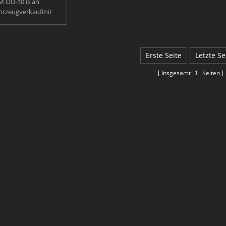
M OD-10 is an
hrzeugverkaufmit
ber leichten, breiten
nsreifen und hoher
eit sind sie ideal für
-Einsatz. Removable
Erste Seite
Letzte Se
ar tail gate and easy
tipping base further
Insgesamt
1
Seiten
heir cargo handling
capability.