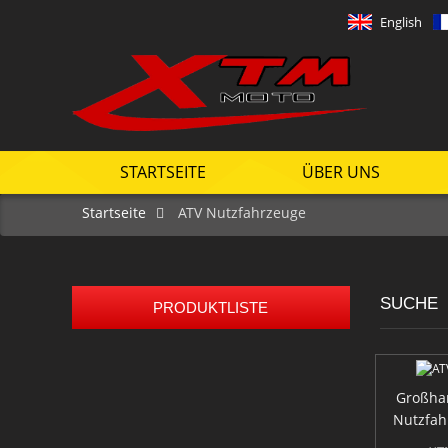
English
STARTSEITE
ÜBER UNS
Startseite
ATV Nutzfahrzeuge
SUCHE
PRODUKTLISTE
Großhan
Mini 50 Kinder Off Road Buggy
Nutzfah