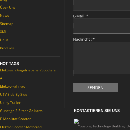
Über Uns
News
E-Mail :
*
Sitemap
XML
Nachricht :
*
Haus
Produkte
HOT TAGS
Elektrisch Angetriebenen Scooters
A
Elektro-Fahrrad
SENDEN
UTV Side By Side
Utility Trailer
Günstige 2-Sitzer Go Karts
KONTAKTIEREN SIE UNS
E-Mobilität Scooter
Yousong Technology Building, D
Elektro-Scooter-Motorrad