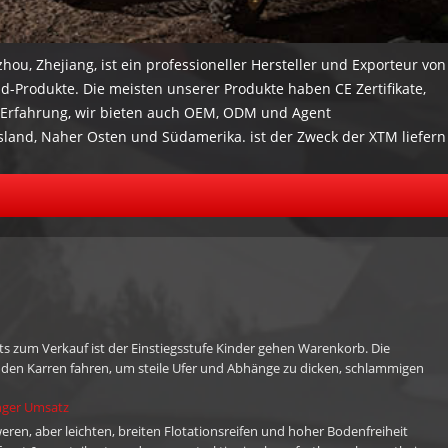
ou, Zhejiang, ist ein professioneller Hersteller und Exporteur von
ad-Produkte. Die meisten unserer Produkte haben CE Zertifikate,
t Erfahrung, wir bieten auch OEM, ODM und Agent
sland, Naher Osten und Südamerika. ist der Zweck der XTM liefern
n. XTM hoffen, mit Partnern wachsen auf der ganzen Welt und
3958662281 E-Mail: sales@xtmmoto.com (sonnig)
s zum Verkauf ist der Einstiegsstufe Kinder gehen Warenkorb. Die
den Karren fahren, um steile Ufer und Abhänge zu dicken, schlammigen
e Geschwindigkeit einstellen, wenn Sie die Steuerung mit Stop / Go-
nger Umsatz
n.
en, aber leichten, breiten Flotationsreifen und hoher Bodenfreiheit