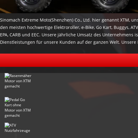
Sinomach Extreme Moto(Shenzhen) Co., Ltd. hier genannt XTM, unser
den meisten hochwertige Elektroroller, e-Bike, Go Kart, Buggys, A
EPA, CARB und EEC. Unsere jährliche Umsatz des Unternehmens ist
Dienstleistungen für unsere Kunden auf der ganzen Welt. Unsere 
Sie qualitativ hochwertige Produkte, wettbewerbsfähige Preise u
gegenseitige nutzen mit Ihnen zu genießen. zögern Sie bitte nich
sales01@xtmmoto.com (Ella) sales02@xtmmoto.com (Matt)