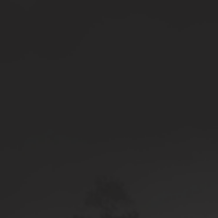
200cc Kinder Motorschlitten
1500ccm Schneemobil
alle
Schneemobil
Box-Käfig-Trailer
ATV-Kippanhänger
Holz-Anhänger
Schnee-Trailer