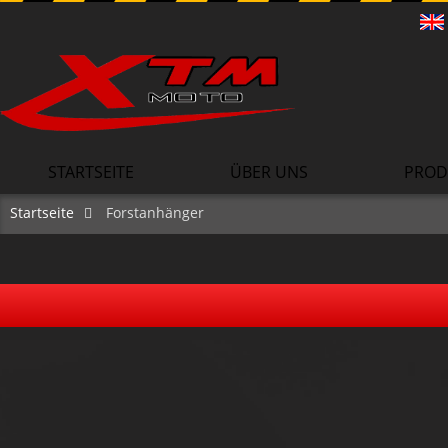
STARTSEITE
ÜBER UNS
PROD
Startseite
Forstanhänger
Mini 50 Kinder Off Road Buggy