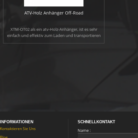
ATV-Holz Anhänger Off-Road
XTM-OT02 als ein atv-Holz-Anhänger, ist es sehr
einfach und effektiv zum Laden und transportieren
Wald mit einem Kran drauf. Seite Stabilisatoren stabil
halten den Anhänger beim Laden oder entladen mit
der Arbeitsbühne.
INFORMATIONEN
SCHNELLKONTAKT
Kontaktieren Sie Uns
Name :
Blog