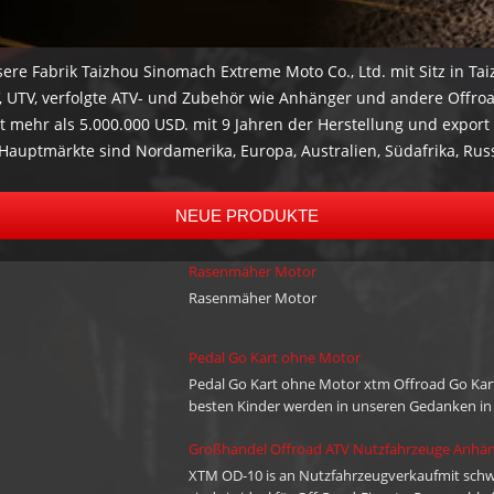
e Fabrik Taizhou Sinomach Extreme Moto Co., Ltd. mit Sitz in Taizh
TV, UTV, verfolgte ATV- und Zubehör wie Anhänger und andere Offro
 mehr als 5.000.000 USD. mit 9 Jahren der Herstellung und expor
Hauptmärkte sind Nordamerika, Europa, Australien, Südafrika, Rus
nd prompte Lieferung nach Kundenwünsche, sie kompetent zu halte
t, uns zu kontaktieren: Telefon: + 86-576-80686209 Mobile: + 86 1
NEUE PRODUKTE
Rasenmäher Motor
Rasenmäher Motor
Pedal Go Kart ohne Motor
Pedal Go Kart ohne Motor xtm Offroad Go Kart
besten Kinder werden in unseren Gedanken in 
Spuren zu bewältigen!Sie können die gewünscht
Großhandel Offroad ATV Nutzfahrzeuge Anhä
Fußpedalen und einer Drosselklappe definiere
XTM OD-10 is an Nutzfahrzeugverkaufmit schwer