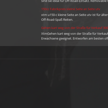
sind sie ideal für Off-Road-Einsatz. Removable 
cargo handling capability.
150cc Fabrikpreis kleine Seite an Seite utv
xtm u150-c kleine Seite an Seite utv ist für ält
Off-Road-Spaß Reiten.
Gehen kart weg von der Straße für Verkauf 30
XtmGehen kart weg von der Straße für VerkaufI
Erwachsene geeignet. Entworfen am besten off 
schlammigen Tracks anpacken! Sie können die g
Stop / Go-Fußpedalen und einer Drosselklappe