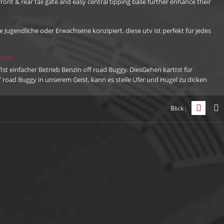
front & rear tail gate and easy central tipping base further enhance their
ere Jugendliche oder Erwachsene konzipiert. diese utv ist perfekt für jedes
0ccm
st einfacher Betrieb Benzin off road Buggy. DiesGehen kartIst für
road Buggy in unserem Geist, kann es steile Ufer und Hügel zu dicken
ewünschte Geschwindigkeit einstellen, wenn Sie die Einfachheit mit
 einschränken.
Blick :
Grid-A