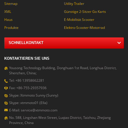
Sitemap
Utility Trailer
XML
Günstige 2-Sitzer Go Karts
Haus
E-Mobilität Scooter
Produkte
Elektro-Scooter-Motorrad
SCHNELLKONTAKT
KONTAKTIEREN SIE UNS
Yousong Technology Building, Donghuan 1st Road, Longhua District,
Shenzhen, China;
Tel: +86 13958662281
Fax: +86-755-29357936
Skype: Xtmmoto Sunny (Sunny)
Skype: xtmmoto01 (Ella)
E-Mail: service@xtmmoto.com
No. 588, Lingshan West Street, Luqiao District, Taizhou, Zhejiang
Province, China