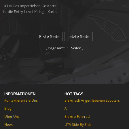
XTM Gas angetrieben Go Karts
ist die Entry-Level-Kids go Karts.
Dies Go-Kart Zweisitzer haben ist
geeignet für Kinder über 8 Jahre
alt. Beste Kinder go Karts
entworfen in unserem Geist
Erste Seite
Letzte Seite
können angehen Steilufer und
Hänge zu dicken schlammigen
Insgesamt
1
Seiten
Tracks! Sie können die
gewünschte Geschwindigkeit
einstellen, wenn Sie
Steuerelemente Einfachheit mit
Stop definieren / go
Zeitprüfungen und eine Drossel
Drossel.
INFORMATIONEN
HOT TAGS
Kontaktieren Sie Uns
Elektrisch Angetriebenen Scooters
Blog
A
Über Uns
Elektro-Fahrrad
News
UTV Side By Side