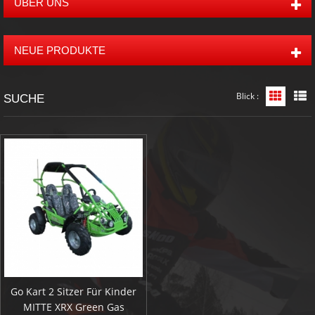
ÜBER UNS
NEUE PRODUKTE
Blick :
Grid-An
L
SUCHE
Go Kart 2 Sitzer Für Kinder
MITTE XRX Green Gas