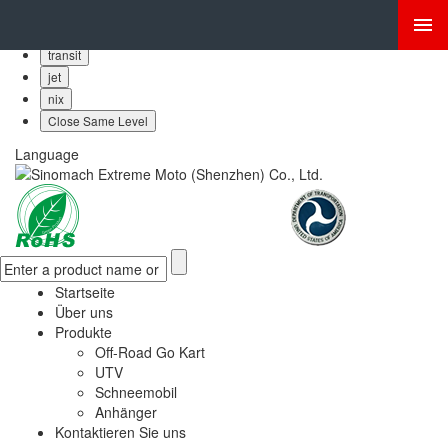
bubba
skinny
transit
jet
nix
Close Same Level
Language
Startseite
Über uns
Produkte
Off-Road Go Kart
UTV
Schneemobil
Anhänger
Kontaktieren Sie uns