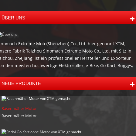
ÜBER UNS
inomach Extreme Moto(Shenzhen) Co., Ltd. hier genannt XTM,
nsere Fabrik Taizhou Sinomach Extreme Moto Co., Ltd. mit Sitz in
aizhou, Zhejiang, ist ein professioneller Hersteller und Exporteur
on den meisten hochwertige Elektroroller, e-Bike, Go Kart, Buggys,
TV, UTV, verfolgte ATV- und Zubehör wie Anhänger und andere
ffroad-Produkte. Die meisten unserer Produkte haben CE Zertifikat
NEUE PRODUKTE
PA, CARB und EEC. Unsere jährliche Umsatz des Unternehmens ist
ehr als 5.000.000 USD. mit 9 Jahren der Herstellung und export
rfahrung, wir bieten auch OEM, ODM und Agent Dienstleistungen
Rasenmäher Motor
ür unsere Kunden auf der ganzen Welt. Unsere Hauptmärkte sind
Rasenmäher Motor
ordamerika, Europa, Australien, Südafrika, Russland, Naher Osten
nd Südamerika. ist der Zweck der XTM liefern Sie qualitativ
ochwertige Produkte, wettbewerbsfähige Preise und prompte