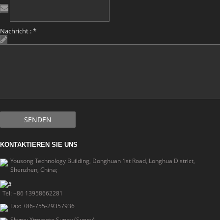
Nachricht :
*
SENDEN
KONTAKTIEREN SIE UNS
Yousong Technology Building, Donghuan 1st Road, Longhua District,
Shenzhen, China;
Tel: +86 13958662281
Fax: +86-755-29357936
Skype: Xtmmoto Sunny (Sunny)