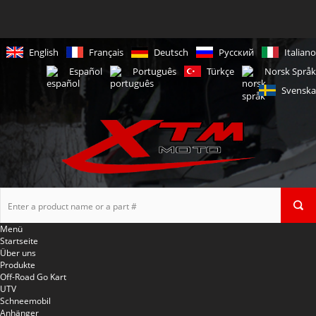
English
Français
Deutsch
Русский
Italiano
Español
Português
Türkçe
Norsk Språk
Svenska
Menü
Startseite
Über uns
Produkte
Off-Road Go Kart
UTV
Schneemobil
Anhänger