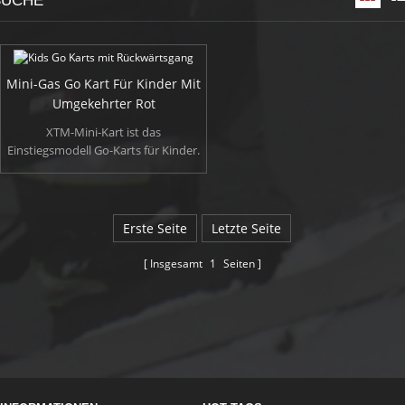
SUCHE
gewünschte Geschwindigkeit einstellen, wenn Sie die Einfachheit mit Stop
/ Go-Fußpedalen und einer Drosselklappe einschränken.
Mini-Gas Go Kart Für Kinder Mit
Umgekehrter Rot
XTM-Mini-Kart ist das
Einstiegsmodell Go-Karts für Kinder.
Das Mini-Kart eignet sich für Kinder
über 6 Jahre alt. Gestaltete beste
Mini Gas gehen Karts für Kinder in
unserem Geist, es kann angehen,
Erste Seite
Letzte Seite
steilen Ufern und hängen dicke
schlammigen Tracks! Sie können die
Insgesamt
1
Seiten
gewünschte Geschwindigkeit
einstellen, wenn Sie Steuerelemente
Einfachheit mit Stop definieren / go
Zeitprüfungen und eine Drossel
Drossel.