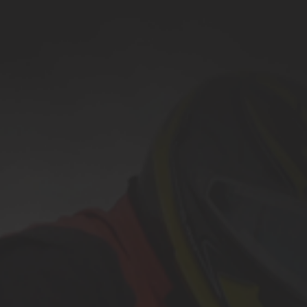
200cc Kinder Motorschlitten
1500ccm Schneemobil
alle
Schneemobil
Box-Käfig-Trailer
ATV-Kippanhänger
Holz-Anhänger
Schnee-Trailer
alle
Anhänger