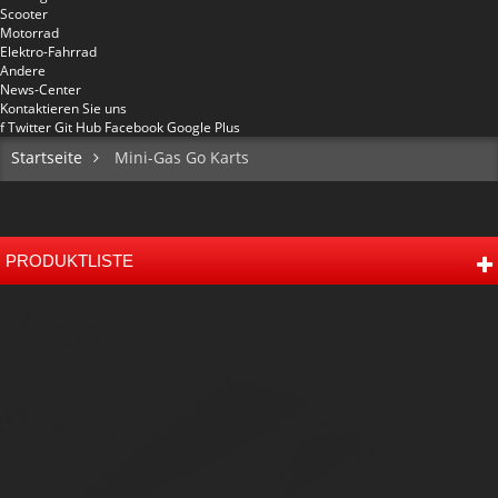
Scooter
Motorrad
Elektro-Fahrrad
Andere
News-Center
Kontaktieren Sie uns
f
Twitter
Git Hub
Facebook
Google Plus
Startseite
Mini-Gas Go Karts
PRODUKTLISTE
Mini 50 Kinder Off Road Buggy
Mitte 80 Kinder Buggy
150cc Off-Road Go Kart