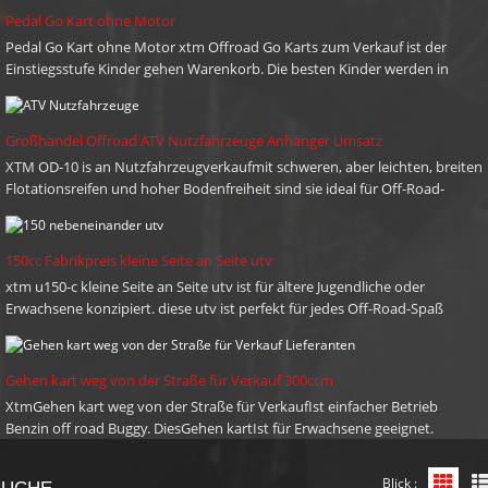
ieferung nach Kundenwünsche, sie kompetent zu halten. XTM
Pedal Go Kart ohne Motor
offen, mit Partnern wachsen auf der ganzen Welt und gegenseitig
Pedal Go Kart ohne Motor xtm Offroad Go Karts zum Verkauf ist der
utzen mit Ihnen zu genießen. zögern Sie bitte nicht, uns zu
Einstiegsstufe Kinder gehen Warenkorb. Die besten Kinder werden in
ontaktieren: Telefon: + 86-576-80686209 Mobile: + 86 13958662281
unseren Gedanken in den Karren fahren, um steile Ufer und Abhänge zu
-Mail: sales@xtmmoto.com (sonnig) sales01@xtmmoto.com (Ella)
dicken, schlammigen Spuren zu bewältigen!Sie können die gewünschte
Geschwindigkeit einstellen, wenn Sie die Steuerung mit Stop / Go-
ales02@xtmmoto.com (Matt)
Großhandel Offroad ATV Nutzfahrzeuge Anhänger Umsatz
Fußpedalen und einer Drosselklappe definieren.
XTM OD-10 is an Nutzfahrzeugverkaufmit schweren, aber leichten, breiten
Flotationsreifen und hoher Bodenfreiheit sind sie ideal für Off-Road-
Einsatz. Removable front & rear tail gate and easy central tipping base
further enhance their cargo handling capability.
150cc Fabrikpreis kleine Seite an Seite utv
xtm u150-c kleine Seite an Seite utv ist für ältere Jugendliche oder
Erwachsene konzipiert. diese utv ist perfekt für jedes Off-Road-Spaß
Reiten.
Gehen kart weg von der Straße für Verkauf 300ccm
XtmGehen kart weg von der Straße für VerkaufIst einfacher Betrieb
Benzin off road Buggy. DiesGehen kartIst für Erwachsene geeignet.
Entworfen am besten off road Buggy in unserem Geist, kann es steile Ufer
und Hügel zu dicken schlammigen Tracks anpacken! Sie können die
Blick :
Grid