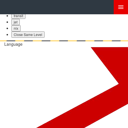
bubba
skinny
transit
jet
nix
Close Same Level
Language