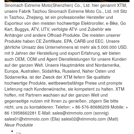
Sinomach Extreme Moto(Shenzhen) Co., Ltd. hier genannt XTM,
unsere Fabrik Taizhou Sinomach Extreme Moto Co., Ltd. mit Sitz
in Taizhou, Zhejiang, ist ein professioneller Hersteller und
Exporteur von den meisten hochwertige Elektroroller, e-Bike, Go
Kart, Buggys, ATV, UTV, verfolgte ATV- und Zubehör wie
Anhänger und andere Offroad-Produkte. Die meisten unserer
Produkte haben CE Zertifikate, EPA, CARB und EEC. Unsere
jährliche Umsatz des Unternehmens ist mehr als 5.000.000 USD.
mit 9 Jahren der Herstellung und export Erfahrung, wir bieten
auch OEM, ODM und Agent Dienstleistungen für unsere Kunden
auf der ganzen Welt. Unsere Hauptmärkte sind Nordamerika,
Europa, Australien, Südafrika, Russland, Naher Osten und
Südamerika. ist der Zweck der XTM liefern Sie qualitativ
hochwertige Produkte, wettbewerbsfähige Preise und prompte
Lieferung nach Kundenwünsche, sie kompetent zu halten. XTM
hoffen, mit Partnern wachsen auf der ganzen Welt und
gegenseitige nutzen mit Ihnen zu genießen. zögern Sie bitte
nicht, uns zu kontaktieren: Telefon: + 86-576-80686209 Mobile: +
86 13958662281 E-Mail: sales@xtmmoto.com (sonnig)
sales01@xtmmoto.com (Ella) sales02@xtmmoto.com (Matt)
Neue Produkte