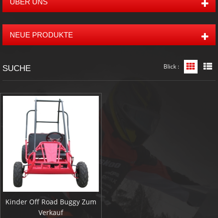
ÜBER UNS
NEUE PRODUKTE
Blick :
Grid-An
L
SUCHE
Kinder Off Road Buggy Zum
Verkauf