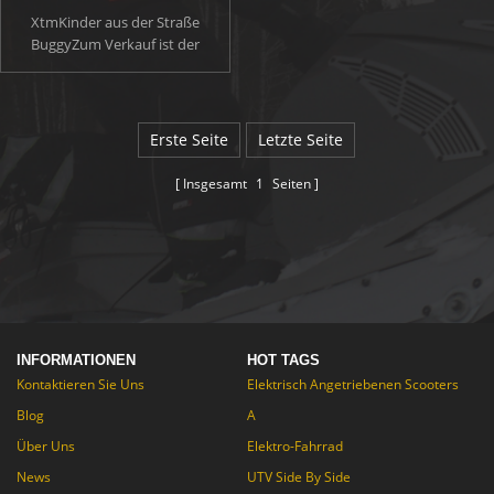
XtmKinder aus der Straße
BuggyZum Verkauf ist der
Einstieg Mini Beach Buggy.
DiesDirt BuggyIst geeignet für
Kinder 10-16 Jahre alt. Am besten
entworfen undKinder Off Road
Erste Seite
Letzte Seite
Buggy zum Verkauf, Es kann
steile Ufer und Hügel zu dicken
Insgesamt
1
Seiten
schlammigen Spuren anpacken!
Sie können die gewünschte
Geschwindigkeit einstellen, wenn
Sie die Einfachheit mit Stop / Go-
Fußpedalen und einer
Drosselklappe einschränken.
INFORMATIONEN
HOT TAGS
Kontaktieren Sie Uns
Elektrisch Angetriebenen Scooters
Blog
A
Über Uns
Elektro-Fahrrad
News
UTV Side By Side