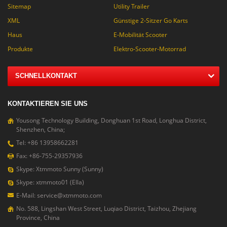
Sitemap
Utility Trailer
XML
Günstige 2-Sitzer Go Karts
Haus
E-Mobilität Scooter
Produkte
Elektro-Scooter-Motorrad
SCHNELLKONTAKT
KONTAKTIEREN SIE UNS
Yousong Technology Building, Donghuan 1st Road, Longhua District,
Shenzhen, China;
Tel: +86 13958662281
Fax: +86-755-29357936
Skype: Xtmmoto Sunny (Sunny)
Skype: xtmmoto01 (Ella)
E-Mail: service@xtmmoto.com
No. 588, Lingshan West Street, Luqiao District, Taizhou, Zhejiang
Province, China