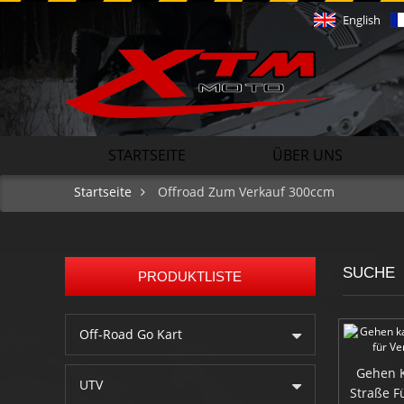
English
STARTSEITE
ÜBER UNS
Startseite
Offroad Zum Verkauf 300ccm
SUCHE
PRODUKTLISTE
Off-Road Go Kart
Gehen K
UTV
Straße F