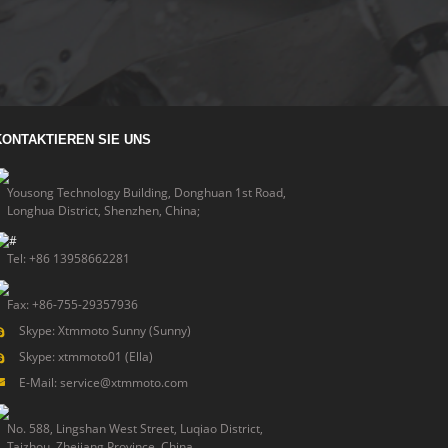
KONTAKTIEREN SIE UNS
Yousong Technology Building, Donghuan 1st Road,
Longhua District, Shenzhen, China;
Tel: +86 13958662281
Fax: +86-755-29357936
Skype: Xtmmoto Sunny (Sunny)
Skype: xtmmoto01 (Ella)
E-Mail: service@xtmmoto.com
No. 588, Lingshan West Street, Luqiao District,
Taizhou, Zhejiang Province, China