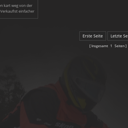
 kart weg von der
 VerkaufIst einfacher
nzin off road Buggy.
ehen kartIst für
 geeignet. Entworfen
n off road Buggy in
Erste Seite
Letzte Se
eist, kann es steile
d Hügel zu dicken
Insgesamt
1
Seiten
en Tracks anpacken!
nen die gewünschte
digkeit einstellen,
die Einfachheit mit
Fußpedalen und einer
lappe einschränken.