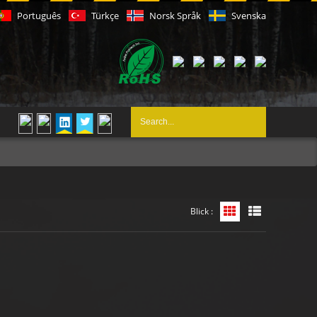
Português
Türkçe
Norsk Språk
Svenska
Blick :
Grid-Ansicht
Listenansicht