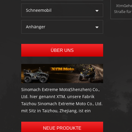
XtmGehen
Schneemobil
Straße für
Betrieb Be
DiesG
Anhänger
Erwachsene
am beste
unserem G
Ufer un
ÜBER UNS
schlammig
Sie kön
Geschwin
wenn Sie 
Stop / Go-
Drosselk
Sinomach Extreme Moto(Shenzhen) Co.,
Ltd. hier genannt XTM, unsere Fabrik
Taizhou Sinomach Extreme Moto Co., Ltd.
mit Sitz in Taizhou, Zhejiang, ist ein
professioneller Hersteller und Exporteur
von den meisten hochwertige
NEUE PRODUKTE
Elektroroller, e-Bike, Go Kart, Buggys, ATV,