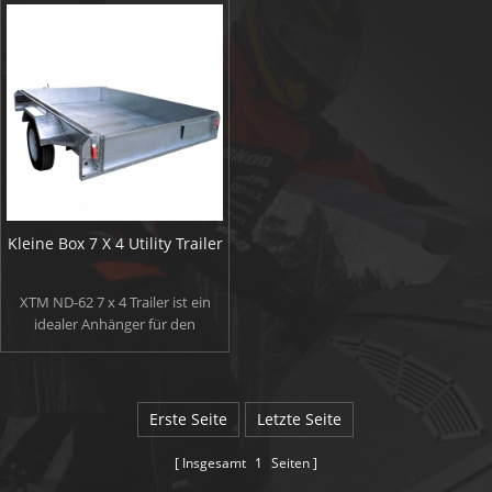
Kleine Box 7 X 4 Utility Trailer
XTM ND-62 7 x 4 Trailer ist ein
idealer Anhänger für den
familiären Aufgaben und Reisen.
Ideal für arbeiten rund um Haus
und Garten sowie lokale Reisen
und camping/fahren Ferien mit
Erste Seite
Letzte Seite
der Familie. In der Lage, eine
schwere Last tragen. Stützrad,
Insgesamt
1
Seiten
Schmutzfänger, led-leuchten