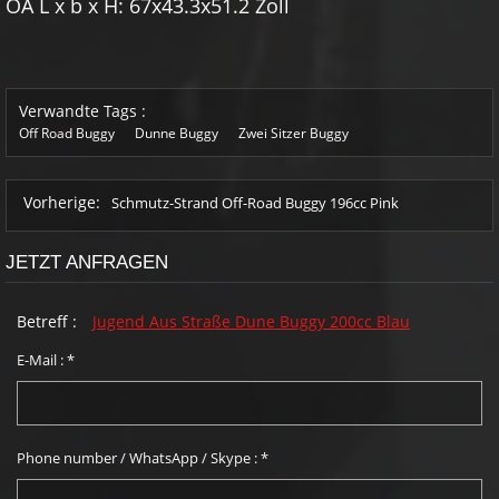
OA L x b x H: 67x43.3x51.2 Zoll
Verwandte Tags :
Off Road Buggy
Dunne Buggy
Zwei Sitzer Buggy
Vorherige:
Schmutz-Strand Off-Road Buggy 196cc Pink
JETZT ANFRAGEN
Betreff :
Jugend Aus Straße Dune Buggy 200cc Blau
E-Mail :
*
Phone number / WhatsApp / Skype :
*