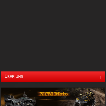
Box-Käfig-Trailer
ATV-Kippanhänger
Holz-Anhänger
Schnee-Trailer
alle
Anhänger
ÜBER UNS