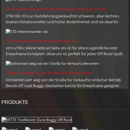
nicht, uns zu kontaktieren: Telefon: + 86-576-80686209 Mobile: +
Abhänge zu dicken, schlammigen Spuren zu bewältigen!Sie können
die gewünschte Geschwindigkeit einstellen, wenn Sie die Steuerung
86 13958662281 E-Mail: sales@xtmmoto.com (sonnig)
Großhandel Offroad ATV Nutzfahrzeuge Anhänger Umsatz
mit Stop / Go-Fußpedalen und einer Drosselklappe definieren.
sales01@xtmmoto.com (Ella) sales02@xtmmoto.com (Matt)
XTM OD-10 is an Nutzfahrzeugverkaufmit schweren, aber leichten,
breiten Flotationsreifen und hoher Bodenfreiheit sind sie ideal für
Off-Road-Einsatz. Removable front & rear tail gate and easy central
tipping base further enhance their cargo handling capability.
150cc Fabrikpreis kleine Seite an Seite utv
xtm u150-c kleine Seite an Seite utv ist für ältere Jugendliche oder
Erwachsene konzipiert. diese utv ist perfekt für jedes Off-Road-Spaß
Reiten.
Gehen kart weg von der Straße für Verkauf 300ccm
XtmGehen kart weg von der Straße für VerkaufIst einfacher Betrieb
Benzin off road Buggy. DiesGehen kartIst für Erwachsene geeignet.
Entworfen am besten off road Buggy in unserem Geist, kann es steile
Ufer und Hügel zu dicken schlammigen Tracks anpacken! Sie können
PRODUKTE
die gewünschte Geschwindigkeit einstellen, wenn Sie die Einfachheit
mit Stop / Go-Fußpedalen und einer Drosselklappe einschränken.