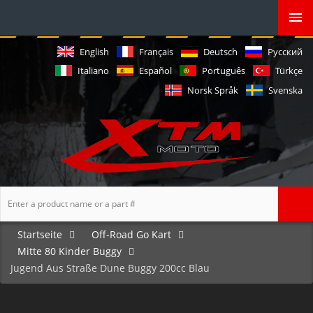
English
Français
Deutsch
Русский
Italiano
Español
Português
Türkçe
Norsk Språk
Svenska
Startseite
Off-Road Go Kart
Mitte 80 Kinder Buggy
Jugend Aus Straße Dune Buggy 200cc Blau