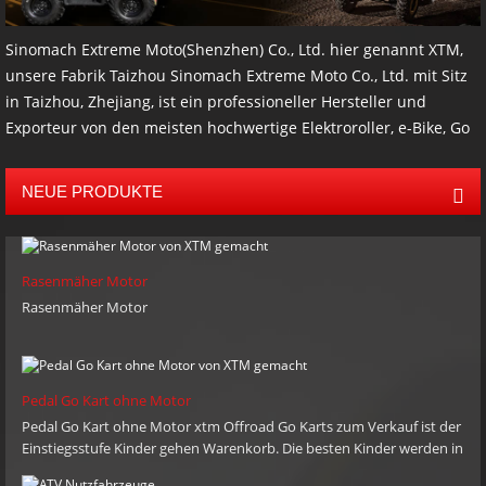
Sinomach Extreme Moto(Shenzhen) Co., Ltd. hier genannt XTM,
unsere Fabrik Taizhou Sinomach Extreme Moto Co., Ltd. mit Sitz
in Taizhou, Zhejiang, ist ein professioneller Hersteller und
Exporteur von den meisten hochwertige Elektroroller, e-Bike, Go
Kart, Buggys, ATV, UTV, verfolgte ATV- und Zubehör wie Anhänger
und andere Offroad-Produkte. Die meisten unserer Produkte
NEUE PRODUKTE
haben CE Zertifikate, EPA, CARB und EEC. Unsere jährliche
Umsatz des Unternehmens ist mehr als 5.000.000 USD. mit 9
Jahren der Herstellung und export Erfahrung, wir bieten auch
Rasenmäher Motor
OEM, ODM und Agent Dienstleistungen für unsere Kunden auf
Rasenmäher Motor
der ganzen Welt. Unsere Hauptmärkte sind Nordamerika,
Europa, Australien, Südafrika, Russland, Naher Osten und
Südamerika. ist der Zweck der XTM liefern Sie qualitativ
hochwertige Produkte, wettbewerbsfähige Preise und prompte
Pedal Go Kart ohne Motor
Lieferung nach Kundenwünsche, sie kompetent zu halten. XTM
Pedal Go Kart ohne Motor xtm Offroad Go Karts zum Verkauf ist der
hoffen, mit Partnern wachsen auf der ganzen Welt und
Einstiegsstufe Kinder gehen Warenkorb. Die besten Kinder werden in
gegenseitige nutzen mit Ihnen zu genießen. zögern Sie bitte
unseren Gedanken in den Karren fahren, um steile Ufer und