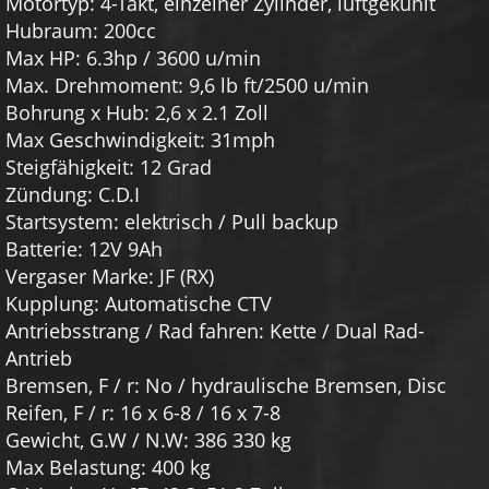
Motortyp: 4-Takt, einzelner Zylinder, luftgekühlt
Hubraum: 200cc
Max HP: 6.3hp / 3600 u/min
Max. Drehmoment: 9,6 lb ft/2500 u/min
Bohrung x Hub: 2,6 x 2.1 Zoll
Max Geschwindigkeit: 31mph
Steigfähigkeit: 12 Grad
Zündung: C.D.I
Startsystem: elektrisch / Pull backup
Batterie: 12V 9Ah
Vergaser Marke: JF (RX)
Kupplung: Automatische CTV
Antriebsstrang / Rad fahren: Kette / Dual Rad-
Antrieb
Bremsen, F / r: No / hydraulische Bremsen, Disc
Reifen, F / r: 16 x 6-8 / 16 x 7-8
Gewicht, G.W / N.W: 386 330 kg
Max Belastung: 400 kg