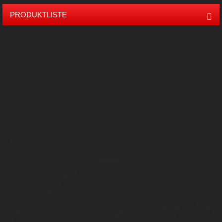
PRODUKTLISTE
Mini 50 Kinder Off Road Buggy
Mitte 80 Kinder Buggy
150cc Off-Road Go Kart
300cc Off-Road Go Kart
alle
Off-Road Go Kart
150cc UTV