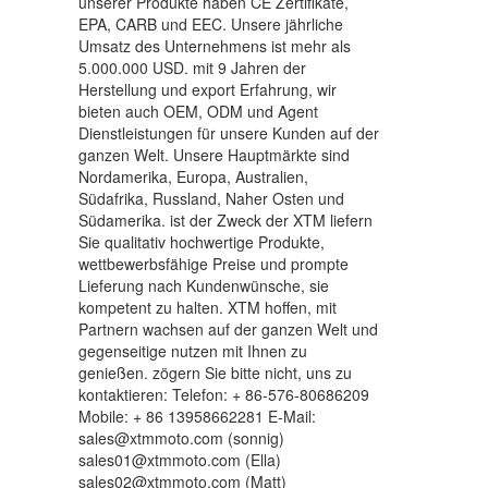
unserer Produkte haben CE Zertifikate,
EPA, CARB und EEC. Unsere jährliche
Umsatz des Unternehmens ist mehr als
5.000.000 USD. mit 9 Jahren der
Herstellung und export Erfahrung, wir
bieten auch OEM, ODM und Agent
Dienstleistungen für unsere Kunden auf der
ganzen Welt. Unsere Hauptmärkte sind
Nordamerika, Europa, Australien,
Südafrika, Russland, Naher Osten und
Südamerika. ist der Zweck der XTM liefern
Sie qualitativ hochwertige Produkte,
wettbewerbsfähige Preise und prompte
Lieferung nach Kundenwünsche, sie
kompetent zu halten. XTM hoffen, mit
Partnern wachsen auf der ganzen Welt und
gegenseitige nutzen mit Ihnen zu
genießen. zögern Sie bitte nicht, uns zu
kontaktieren: Telefon: + 86-576-80686209
Mobile: + 86 13958662281 E-Mail:
sales@xtmmoto.com (sonnig)
sales01@xtmmoto.com (Ella)
sales02@xtmmoto.com (Matt)