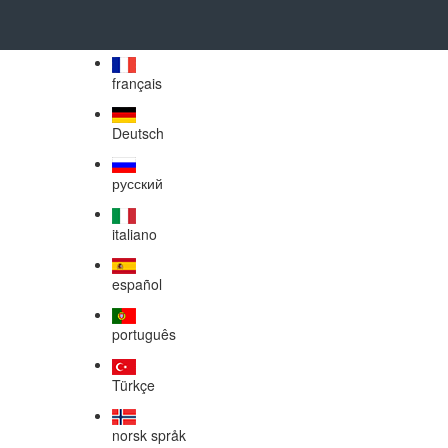
English
français
Deutsch
русский
italiano
español
português
Türkçe
norsk språk