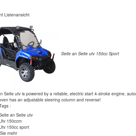
ht
Listenansicht
Seite an Seite utv 150cc Sport
an Seite utv is powered by a reliable, electric start 4-stroke engine, a
 even has an adjustable steering column and reverse!
Tags :
Seite an Seite utv
Utv 150ccm
Utv 150cc sport
Sie mehr