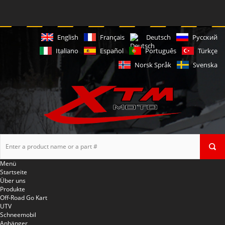
English
Français
Deutsch
Русский
Italiano
Español
Português
Türkçe
Norsk Språk
Svenska
Menü
Startseite
Über uns
Produkte
Off-Road Go Kart
UTV
Schneemobil
Anhänger