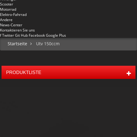
Scooter
Motorrad
Elektro-Fahrrad
Andere
News-Center
Kontaktieren Sie uns
f
Twitter
Git Hub
Facebook
Google Plus
Startseite
Utv 150ccm
PRODUKTLISTE
Mini 50 Kinder Off Road Buggy
Mitte 80 Kinder Buggy
150cc Off-Road Go Kart