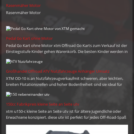
Rasenmäher Motor
OEM, ODM und Agent Dienstleistungen für unsere Kunden auf
Rasenmäher Motor
der ganzen Welt. Unsere Hauptmärkte sind Nordamerika,
Europa, Australien, Südafrika, Russland, Naher Osten und
Südamerika. ist der Zweck der XTM liefern Sie qualitativ
hochwertige Produkte, wettbewerbsfähige Preise und prompte
Pedal Go Kart ohne Motor
Lieferung nach Kundenwünsche, sie kompetent zu halten. XTM
Pedal Go Kart ohne Motor xtm Offroad Go Karts zum Verkauf ist der
hoffen, mit Partnern wachsen auf der ganzen Welt und
Einstiegsstufe Kinder gehen Warenkorb. Die besten Kinder werden in
gegenseitige nutzen mit Ihnen zu genießen. zögern Sie bitte
unseren Gedanken in den Karren fahren, um steile Ufer und
nicht, uns zu kontaktieren: Telefon: + 86-576-80686209 Mobile: +
Abhänge zu dicken, schlammigen Spuren zu bewältigen!Sie können
die gewünschte Geschwindigkeit einstellen, wenn Sie die Steuerung
86 13958662281 E-Mail: sales@xtmmoto.com (sonnig)
Großhandel Offroad ATV Nutzfahrzeuge Anhänger Umsatz
mit Stop / Go-Fußpedalen und einer Drosselklappe definieren.
sales01@xtmmoto.com (Ella) sales02@xtmmoto.com (Matt)
XTM OD-10 is an Nutzfahrzeugverkaufmit schweren, aber leichten,
breiten Flotationsreifen und hoher Bodenfreiheit sind sie ideal für
Off-Road-Einsatz. Removable front & rear tail gate and easy central
tipping base further enhance their cargo handling capability.
150cc Fabrikpreis kleine Seite an Seite utv
xtm u150-c kleine Seite an Seite utv ist für ältere Jugendliche oder
Erwachsene konzipiert. diese utv ist perfekt für jedes Off-Road-Spaß
Reiten.