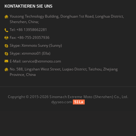
KONTAKTIEREN SIE UNS
Yousong Technology Building, Donghuan 1st Road, Longhua District,
Shenzhen, China;
Tel: +86 13958662281
Fax: +86-755-29357936
Skype: Xtmmoto Sunny (Sunny)
Skype: xtmmoto01 (Ella)
E-Mail: service@xtmmoto.com
No. 588, Lingshan West Street, Luqiao District, Taizhou, Zhejiang
Province, China
Copyright © 2015-2026 Sinomach Extreme Moto (Shenzhen) Co., Ltd.
dyyseo.com
51La