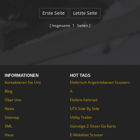
dual rear wheel drive. even has
an adjustable steering column
Erste Seite
Letzte Seite
and reverse!
Insgesamt
1
Seiten
INFORMATIONEN
HOT TAGS
Kontaktieren Sie Uns
Elektrisch Angetriebenen Scooters
Blog
A
Über Uns
Elektro-Fahrrad
News
UTV Side By Side
Sitemap
Utility Trailer
XML
Günstige 2-Sitzer Go Karts
Haus
E-Mobilität Scooter