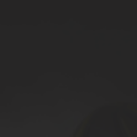
200cc Kinder Motorschlitten
1500ccm Schneemobil
alle
Schneemobil
Box-Käfig-Trailer
ATV-Kippanhänger
Holz-Anhänger
Schnee-Trailer
alle
Anhänger