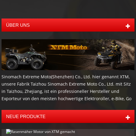
ÜBER UNS
Sinomach Extreme Moto(Shenzhen) Co., Ltd. hier genannt XTM,
unsere Fabrik Taizhou Sinomach Extreme Moto Co., Ltd. mit Sitz
in Taizhou, Zhejiang, ist ein professioneller Hersteller und
Exporteur von den meisten hochwertige Elektroroller, e-Bike, Go
Kart, Buggys, ATV, UTV, verfolgte ATV- und Zubehör wie Anhänger
und andere Offroad-Produkte. Die meisten unserer Produkte
NEUE PRODUKTE
haben CE Zertifikate, EPA, CARB und EEC. Unsere jährliche
Umsatz des Unternehmens ist mehr als 5.000.000 USD. mit 9
Jahren der Herstellung und export Erfahrung, wir bieten auch