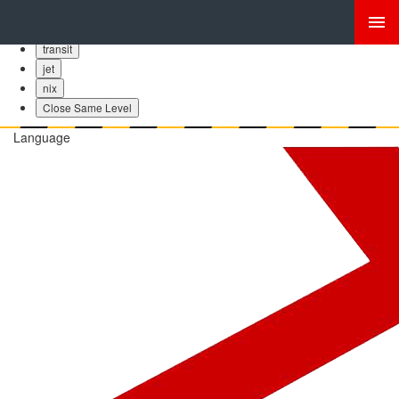
bubba
skinny
transit
jet
nix
Close Same Level
Language