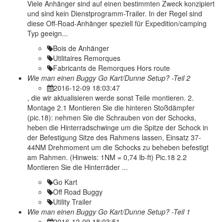
Viele Anhänger sind auf einen bestimmten Zweck konzipiert
und sind kein Dienstprogramm-Trailer. In der Regel sind
diese Off-Road-Anhänger speziell für Expedition/camping
Typ geeign...
Bois de Anhänger
Utilitaires Remorques
Fabricants de Remorques Hors route
Wie man einen Buggy Go Kart/Dunne Setup? -Teil 2
2016-12-09 18:03:47
, die wir aktualisieren werde sonst Teile montieren. 2.
Montage 2.1 Montieren Sie die hinteren Stoßdämpfer
(pic.18): nehmen Sie die Schrauben von der Schocks,
heben die Hinterradschwinge um die Spitze der Schock in
der Befestigung Sitze des Rahmens lassen, Einsatz 37-
44NM Drehmoment um die Schocks zu beheben befestigt
am Rahmen. (Hinweis: 1NM = 0,74 lb-ft) Pic.18 2.2
Montieren Sie die Hinterräder ...
Go Kart
Off Road Buggy
Utility Trailer
Wie man einen Buggy Go Kart/Dunne Setup? -Teil 1
2016-12-09 18:03:51