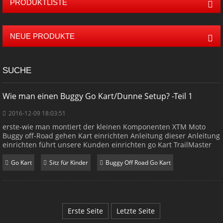
PRODUKTLISTE
NEUE PRODUKTE
SUCHE
Wie man einen Buggy Go Kart/Dunne Setup? -Teil 1
2016-12-09 18:03:51
erste-wie man montiert der kleinen Komponenten XTM Moto
Buggy off-Road gehen Kart einrichten Anleitung dieser Anleitung
einrichten führt unsere Kunden einrichten go Kart TrailMaster
150XRX Schritt für Schritt um eine korrekte Montage für eine
sichere Fahrt zu gewährleisten. 1. Überprüfen Sie die
Go Kart
Sitz für Kinder
Buggy Off Road Go Kart
Komponenten nach dem Öffnen der Box. 1.1 Akku (Abb. 1):
Geben Sie YTX12-BS (12V10Ah), enthält eine Batt...
Erste Seite
Letzte Seite